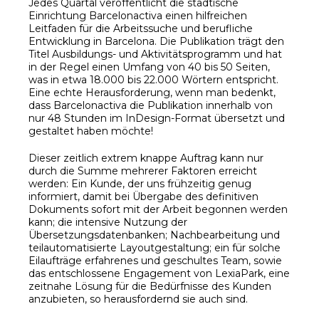
Jedes Quartal veröffentlicht die städtische
Einrichtung Barcelonactiva einen hilfreichen
Leitfaden für die Arbeitssuche und berufliche
Entwicklung in Barcelona. Die Publikation trägt den
Titel Ausbildungs- und Aktivitätsprogramm und hat
in der Regel einen Umfang von 40 bis 50 Seiten,
was in etwa 18.000 bis 22.000 Wörtern entspricht.
Eine echte Herausforderung, wenn man bedenkt,
dass Barcelonactiva die Publikation innerhalb von
nur 48 Stunden im InDesign-Format übersetzt und
gestaltet haben möchte!
Dieser zeitlich extrem knappe Auftrag kann nur
durch die Summe mehrerer Faktoren erreicht
werden: Ein Kunde, der uns frühzeitig genug
informiert, damit bei Übergabe des definitiven
Dokuments sofort mit der Arbeit begonnen werden
kann; die intensive Nutzung der
Übersetzungsdatenbanken; Nachbearbeitung und
teilautomatisierte Layoutgestaltung; ein für solche
Eilaufträge erfahrenes und geschultes Team, sowie
das entschlossene Engagement von LexiaPark, eine
zeitnahe Lösung für die Bedürfnisse des Kunden
anzubieten, so herausfordernd sie auch sind.