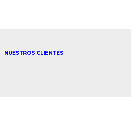
NUESTROS CLIENTES
CLIENTES
VALORACIÓN
RATIO DE
MILLONES
MEDIA
RECOMENDACIÓN
DE