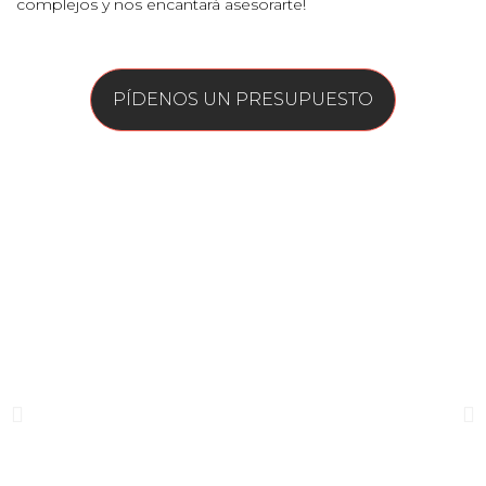
complejos y nos encantará asesorarte!
PÍDENOS UN PRESUPUESTO
"En un sector tan especializado
como el nuestro LexiaPark nos
está ayudando día a día a llegar
a más gente alrededor del
mundo."
Pere Casas | roberlo